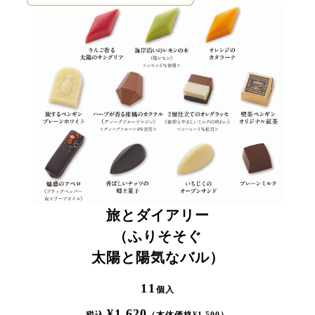
旅とダイアリー
（ふりそそぐ
太陽と陽気なバル）
11
個入
¥
1,620