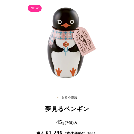
お酒不使用
夢見るペンギン
45
g(7個)入
¥
1,296
税込
（本体価格¥
1,200
）