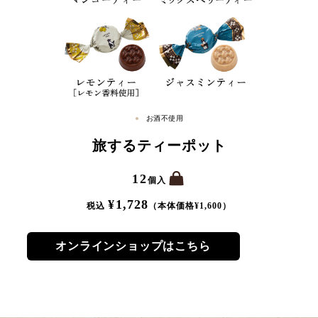
お酒不使用
旅するティーポット
12
個入
¥
1,728
税込
（本体価格¥
1,600
）
オンラインショップはこちら