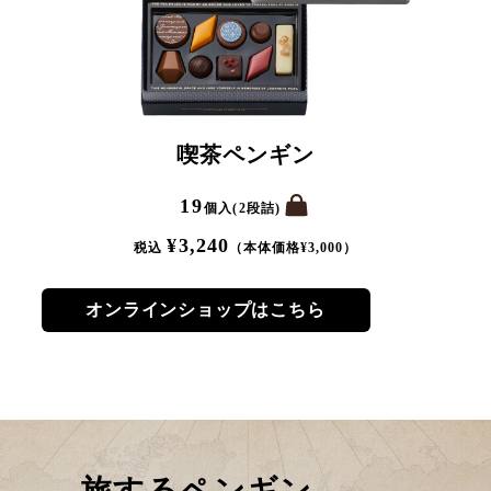
喫茶ペンギン
19
個入(2段詰)
¥
3,240
税込
（本体価格¥
3,000
）
オンラインショップはこちら
旅するペンギン