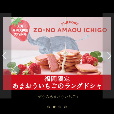
「ぞうのあまおういちご」