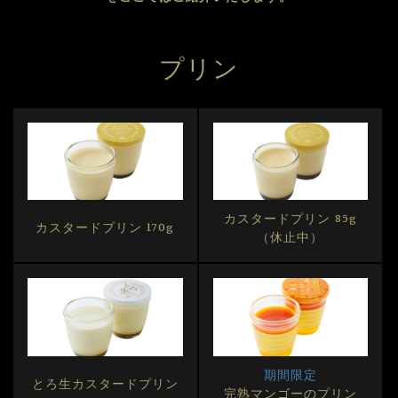
ほっかいどうの しろいぷりん
プリン
商品紹介に戻る
カスタードプリン 85g
カスタードプリン 170g
（休止中）
期間限定
とろ生カスタードプリン
完熟マンゴーのプリン