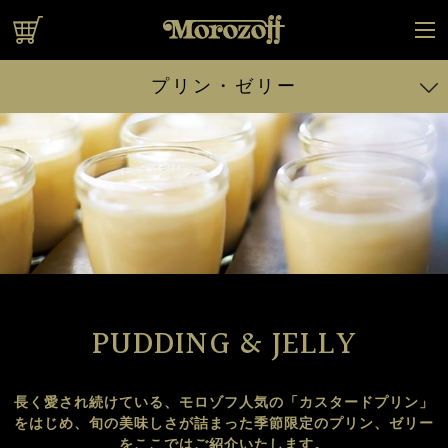
オンラインショップ
プリン・ゼリー
カスタードプリン 170g
カスタードプリン 85g （休止中）
とろ生カスタードプリン
完熟マンゴーのプリン
クラウンメロンのプリン
白くまプリン
PUDDING & JELLY
復刻カスタードプリン
フルーツグラスゼリー （アルフォンソマンゴー ＆バレンシア
長く愛され続けている、モロゾフ人気の「カスタードプリン」
オレンジ）
をはじめ、
旬の美味しさが詰まった季節限定のプリン、ゼリー
フルーツグラスゼリー （マスクメロン＆白桃）
をここではご紹介いたします。