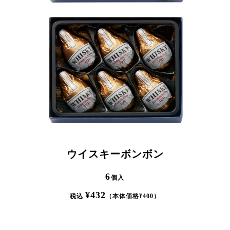
ウイスキーボンボン
6
個入
¥
432
税込
（本体価格¥
400
）