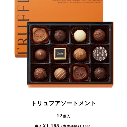
トリュフアソートメント
12
個入
¥
1,188
税込
（本体価格¥
1,100
）