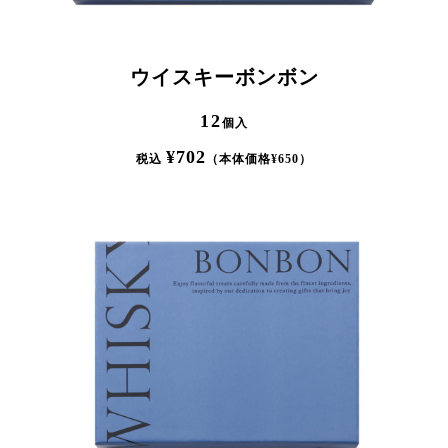
ウイスキーボンボン
12
個入
¥
702
税込
（本体価格¥
650
）