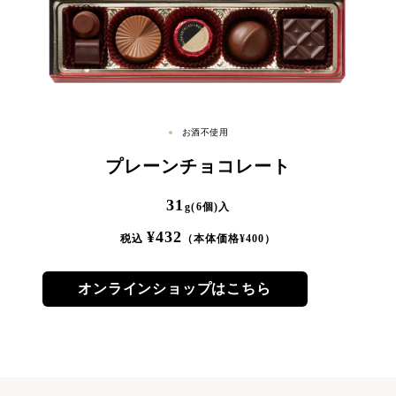
お酒不使用
プレーンチョコレート
31
g(6個)入
¥
432
税込
（本体価格¥
400
）
オンラインショップはこちら