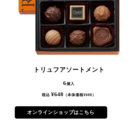
トリュフアソートメント
6
個入
¥
648
税込
（本体価格¥
600
）
オンラインショップはこちら