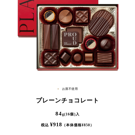
お酒不使用
プレーンチョコレート
84
g(16個)入
¥
918
税込
（本体価格¥
850
）