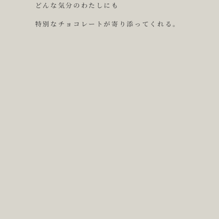
ど
ん
な
気
分
の
わ
た
し
に
も
特
別
な
チ
ョ
コ
レ
ー
ト
が
寄
り
添
っ
て
く
れ
る
。