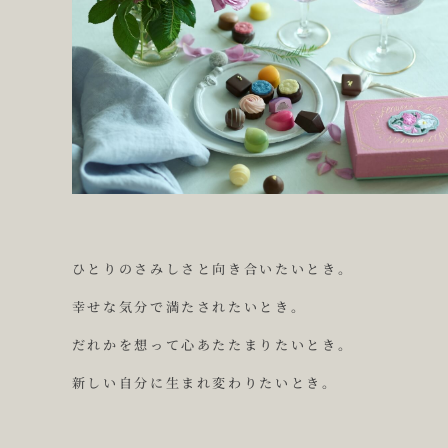
ひ
と
り
の
さ
み
し
さ
と
向
き
合
い
た
い
と
き
。
幸
せ
な
気
分
で
満
た
さ
れ
た
い
と
き
。
だ
れ
か
を
想
っ
て
心
あ
た
た
ま
り
た
い
と
き
。
新
し
い
自
分
に
生
ま
れ
変
わ
り
た
い
と
き
。