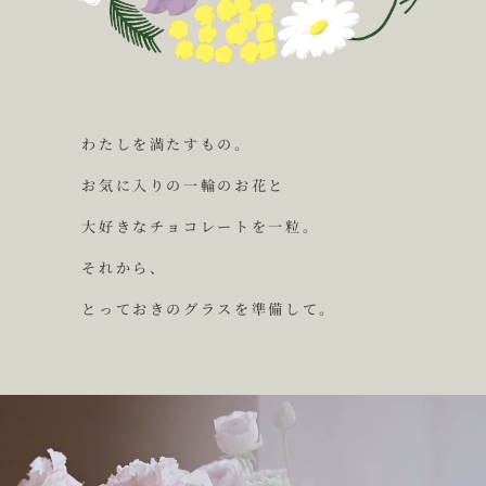
わ
た
し
を
満
た
す
も
の
。
お
気
に
入
り
の
一
輪
の
お
花
と
大
好
き
な
チ
ョ
コ
レ
ー
ト
を
一
粒
。
そ
れ
か
ら
、
と
っ
て
お
き
の
グ
ラ
ス
を
準
備
し
て
。