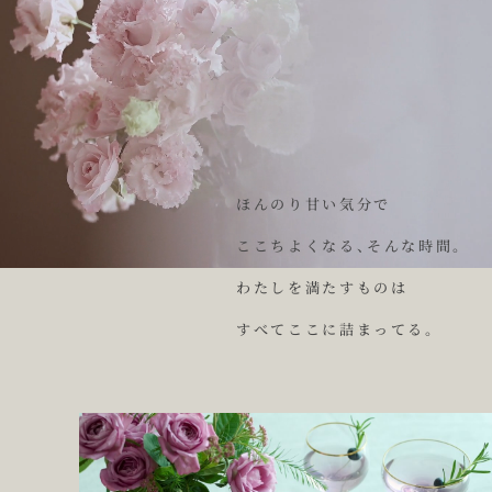
ほ
ん
の
り
甘
い
気
分
で
こ
こ
ち
よ
く
な
る
、
そ
ん
な
時
間
。
わ
た
し
を
満
た
す
も
の
は
す
べ
て
こ
こ
に
詰
ま
っ
て
る
。