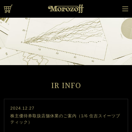
オンラインショップ
IR INFO
2024.12.27
株主優待券取扱店舗休業のご案内（1/6 住吉スイーツブ
ティック）