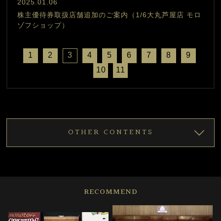
2025.01.06
株主優待券取扱店舗追加のご案内（1/6大丸芦屋店 モロ
ゾフショップ）
1
2
3
4
5
6
7
8
9
10
11
OTHER CONTENTS
RECOMMEND