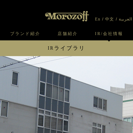
En
中文
العربية
ブランド紹介
店舗紹介
IR/会社情報
IRライブラリ
り
オンラインショップについてのお問い合わ
チーズケーキのこだわり
ガレット・ネージュ
ケーキ
わせ
IR情報
契約社員・アルバイト採用
CSR
せ
わり
焼き菓子のこだわり
ガレット オ ブール
クッキー
財務・業績ハイライト
IRライ
いて
北海道スイーツ工場
モロゾフ エクラ
IRカレンダー
IRイベ
ー＆パイ
配当について
株主優
電子公告
よくあ
IR情報に戻る