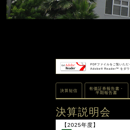
PDFファイルをご覧いただく
Adobe® Reader™ 
有価証券報告書・
決算短信
半期報告書
決算説明会
【2025年度】