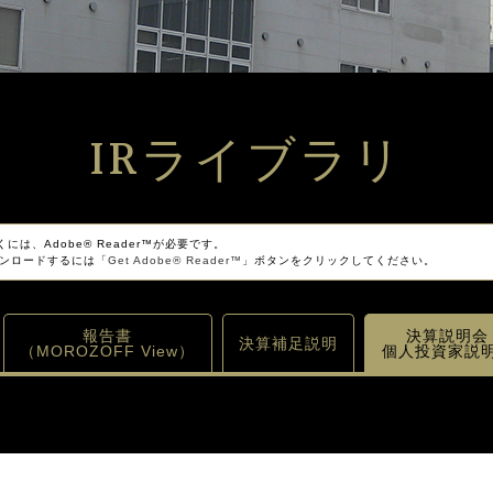
IRライブラリ
には、Adobe® Reader™が必要です。
をダウンロードするには「
Get Adobe® Reader™
」ボタンをクリックしてください。
報告書
決算説明会
決算補足説明
（MOROZOFF View）
個人投資家説