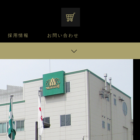
オンラインショップ
採用情報
お問い合わせ
ファンシーデザートのこだわり
サマーデザート
CUSTA
よくあるご質問
中途採用
ニュースリリース
モロゾフのご当地の焼き菓子
みみずく洋菓子店
焼き菓子
ブラリ
窯だしチーズケーキ
通信販売のご案内
ント
待制度
るご質問