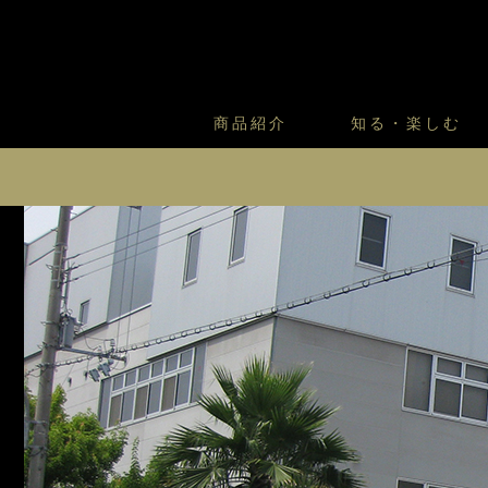
商品紹介
知る・楽しむ
カスタードプリンのこだわ
プリン・ゼリー
太陽のガレット
商品・店舗についてのお問い合
会社情報
新卒採用
フルーツオブフルーツのこだ
サマーギフトセット
キツネとレモン
投資家の皆様へのご挨拶
お客様の声から
バレンタインとモロゾフにつ
フローズンスイーツ
カフェモロゾフ
中期経営計画
焼き菓子マルシェ／窯だしクッキ
株式に関する情報
株価情報