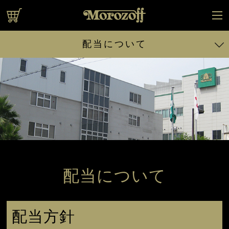
オンラインショップ
配当について
投資家の皆様へのご挨拶
財務・業績ハイライト
IRライブラリ
中期経営計画
IRカレンダー
IRイベント
配当について
株式に関する情報
配当について
配当方針
株主優待制度