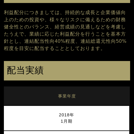
株価情報
利益配分につきましては、持続的な成長と企業価値向
電子公告
上のための投資や、様々なリスクに備えるための財務
よくあるご質問
健全性とのバランス、経営成績の見通しなどを考慮し
たうえで、業績に応じた利益配分を行うことを基本方
IR情報に戻る
針とし、連結配当性向40%程度、連結総還元性向50%
程度を目安に配当することとしております。
配当実績
事業年度
2018年
1月期