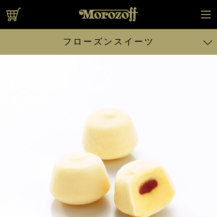
オンラインショップ
フローズンスイーツ
バニラ
ストロベリー
ヨーグルト風味
カスタードプリン
チョコレート
ブランデー
メロン
チョコレート
コーヒー