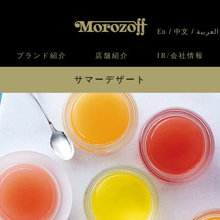
En
中文
العربية
ブランド紹介
店舗紹介
IR/会社情報
サマーデザート
り
オンラインショップについてのお問い合わ
チーズケーキのこだわり
ガレット・ネージュ
ケーキ
わせ
IR情報
契約社員・アルバイト採用
CSR
せ
わり
焼き菓子のこだわり
ガレット オ ブール
クッキー
ファンシーデザート 9個入
ファンシ
いて
北海道スイーツ工場
モロゾフ エクラ
ファンシーデザート （和歌山県産白鳳）
フルーツ
ー＆パイ
フルーツ オブ フルーツ 13個入
凍らせて
凍らせてシャーベット 8個入
凍らせて
商品紹介に戻る