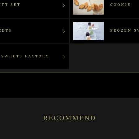
IFT SET
COOKIE
EETS
FROZEN S
 SWEETS FACTORY
RECOMMEND