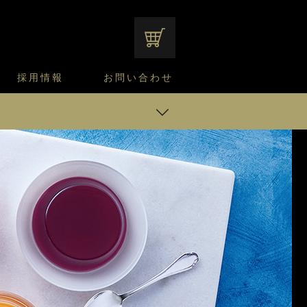
オンラインショップ
採用情報
お問い合わせ
ファンシーデザートのこだわり
サマーデザート
CUSTA
よくあるご質問
中途採用
ニュースリリース
モロゾフのご当地の焼き菓子
みみずく洋菓子店
焼き菓子
ーデザート 12個入
窯だしチーズケーキ
通信販売のご案内
 オブ フルーツ 5個入
シャーベット 4個入
シャーベット 12個入