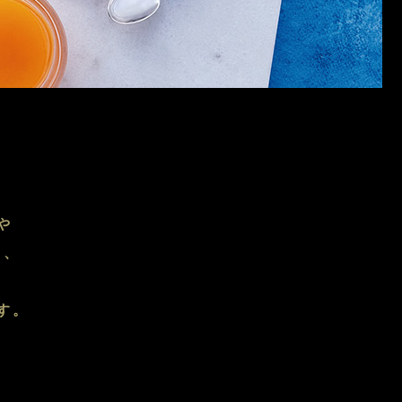
や
」、
す。