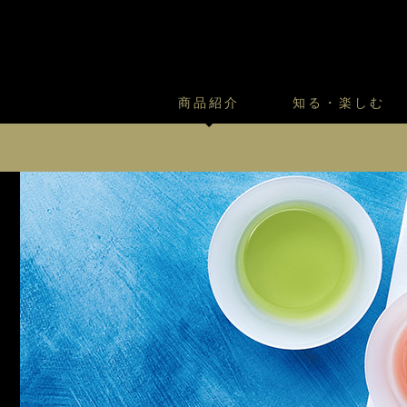
商品紹介
知る・楽しむ
カスタードプリンのこだわ
プリン・ゼリー
太陽のガレット
商品・店舗についてのお問い合
会社情報
新卒採用
フルーツオブフルーツのこだ
サマーギフトセット
キツネとレモン
ファンシーデザート 6個入
お客様の声から
バレンタインとモロゾフにつ
フローズンスイーツ
カフェモロゾフ
ファンシーデザート 18個入（2段詰）
焼き菓子マルシェ／窯だしクッキ
フルーツ オブ フルーツ 8個入
凍らせてシャーベット 6個入