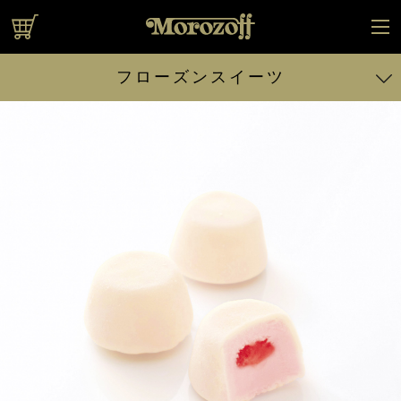
オンラインショップ
フローズンスイーツ
バニラ
ストロベリー
ヨーグルト風味
カスタードプリン
チョコレート
ブランデー
メロン
チョコレート
コーヒー