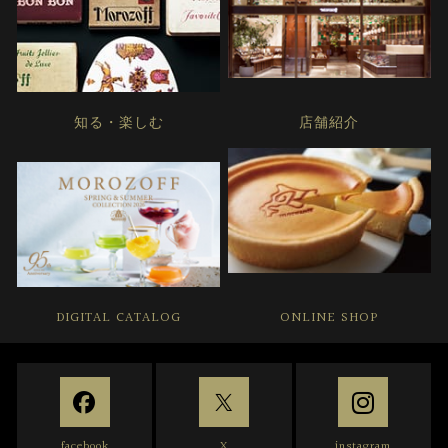
知る・楽しむ
店舗紹介
DIGITAL CATALOG
ONLINE SHOP
facebook
X
instagram