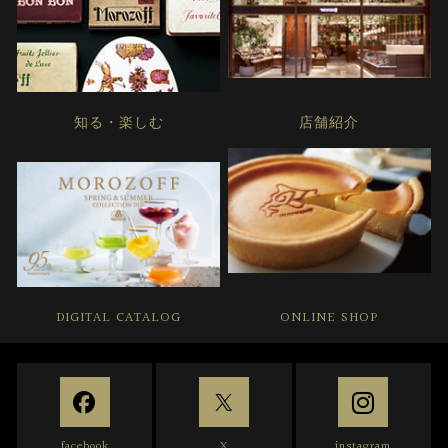
知る・楽しむ
店舗紹介
DIGITAL CATALOG
ONLINE SHOP
facebook
X
instagram