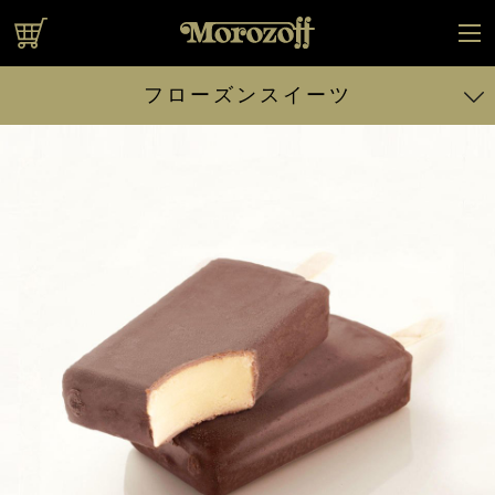
オンラインショップ
フローズンスイーツ
バニラ
ストロベリー
ヨーグルト風味
カスタードプリン
チョコレート
ブランデー
メロン
チョコレート
コーヒー