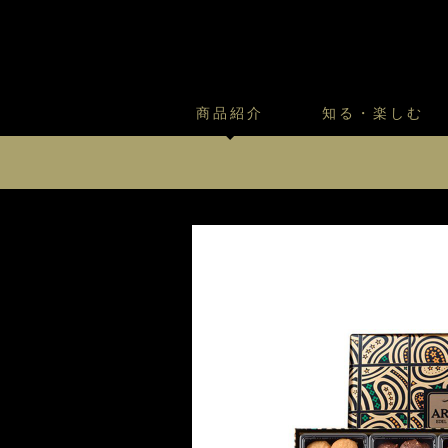
商品紹介
知る・楽しむ
カスタードプリンのこだわ
プリン・ゼリー
太陽のガレット
商品・店舗についてのお問い合
会社情報
新卒採用
フルーツオブフルーツのこだ
サマーギフトセット
キツネとレモン
ファヤージュ 6個入
お客様の声から
バレンタインとモロゾフにつ
フローズンスイーツ
カフェモロゾフ
ファヤージュ 16個入
焼き菓子マルシェ／窯だしクッキ
アルカディア 90g入
アルカディア 315g入
オデット 12個入