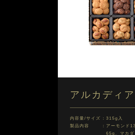
アルカディア 
内容量/サイズ
315g入
製品内容
アーモンド1
65g、マカ