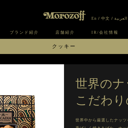
En
中文
العربية
ブランド紹介
店舗紹介
IR/会社情報
クッキー
り
オンラインショップについてのお問い合わ
チーズケーキのこだわり
ガレット・ネージュ
ケーキ
わせ
IR情報
契約社員・アルバイト採用
CSR
せ
わり
焼き菓子のこだわり
ガレット オ ブール
クッキー
ファヤージュ 9個入
ファヤー
いて
北海道スイーツ工場
モロゾフ エクラ
ファヤージュ 20個入
ファヤー
ー＆パイ
アルカディア 160g入
アルカデ
世界のナ
アルカディア 510g入
オデット
こだわり
オデット 16個入
クッキーに戻る
世界中から厳選したナッツ