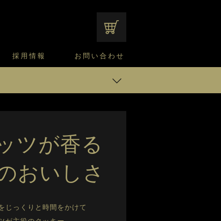
オンラインショップ
採用情報
お問い合わせ
ファンシーデザートのこだわり
サマーデザート
CUSTA
よくあるご質問
中途採用
ニュースリリース
モロゾフのご当地の焼き菓子
みみずく洋菓子店
焼き菓子
ジュ 12個入
窯だしチーズケーキ
通信販売のご案内
ジュ 32個入
ィア 240g入
ッツが香る
 5個入
のおいしさ
をじっくりと時間をかけて