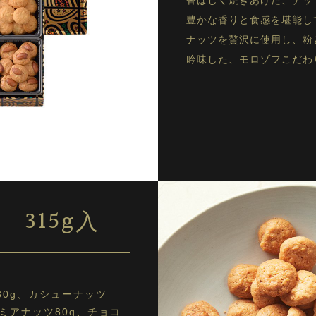
香ばしく焼きあげた、ナッ
豊かな香りと食感を堪能し
ナッツを贅沢に使用し、粉
吟味した、モロゾフこだわ
315g入
30g、カシューナッツ
ダミアナッツ80g、チョコ