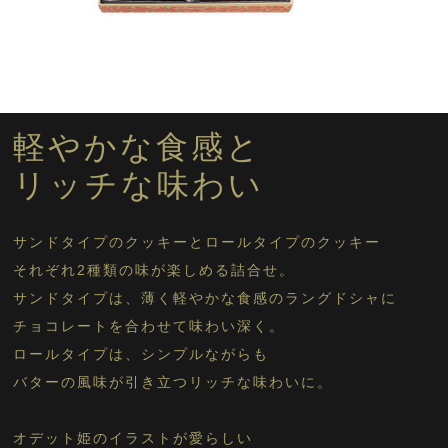
アルカディア 315g入
アルカディア 510g入
オデット 5個入
オデット 12個入
軽やかな食感と
オデット 16個入
リッチな味わい
クッキーに戻る
サンドタイプのクッキーとロールタイプのクッキー
それぞれ2種類の味が楽しめる詰合せ。
サンドタイプは、薄く軽やかな食感のラングドシャに
チョコレートを合わせて味わい深く。
ロールタイプは、シンプルながらも
バターの風味が引き立つリッチな味わいに。
オデット姫のイラストが愛らしい