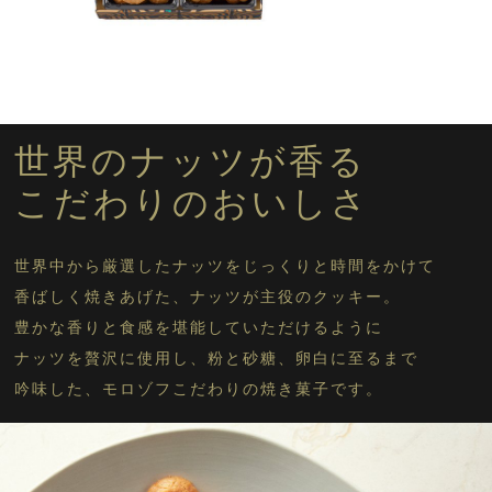
アルカディア 315g入
アルカディア 510g入
オデット 5個入
オデット 12個入
世界のナッツが香る
オデット 16個入
こだわりのおいしさ
クッキーに戻る
世界中から厳選したナッツをじっくりと時間をかけて
香ばしく焼きあげた、ナッツが主役のクッキー。
豊かな香りと食感を堪能していただけるように
ナッツを贅沢に使用し、粉と砂糖、卵白に至るまで
吟味した、モロゾフこだわりの焼き菓子です。