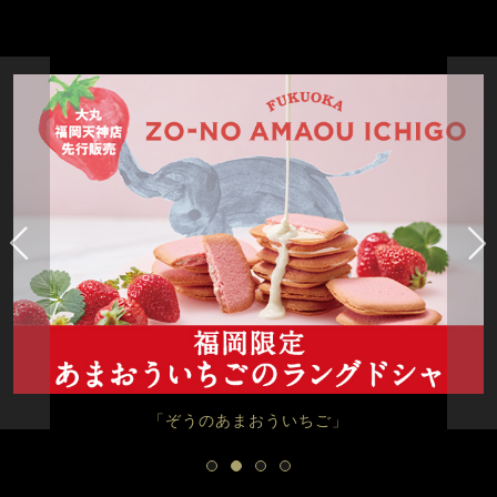
「ぞうのあまおういちご」