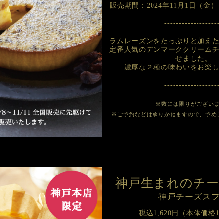
販売期間：2024年11月1日（金）
------------------
ラムレーズンをたっぷりと加え
定番人気のデンマーククリーム
せました。
濃厚な２種の味わいをお楽
------------------
※数には限りがござい
※ご予約などは承りかねますので、予め
神戸生まれの
チ
神戸チーズス
税込1,620円（本体価格1