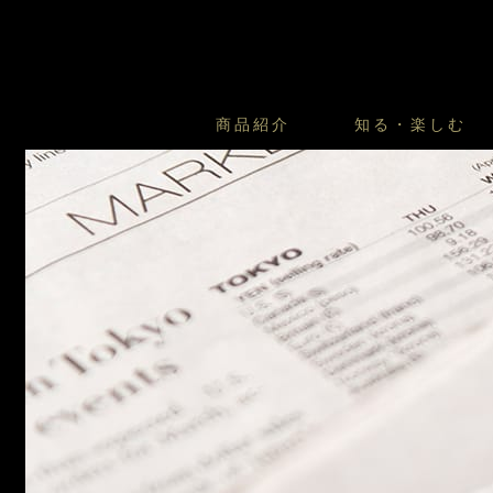
商品紹介
知る・楽しむ
カスタードプリンのこだわ
プリン・ゼリー
太陽のガレット
商品・店舗についてのお問い合
会社情報
新卒採用
フルーツオブフルーツのこだ
サマーギフトセット
キツネとレモン
お客様の声から
バレンタインとモロゾフにつ
フローズンスイーツ
カフェモロゾフ
焼き菓子マルシェ／窯だしクッキ