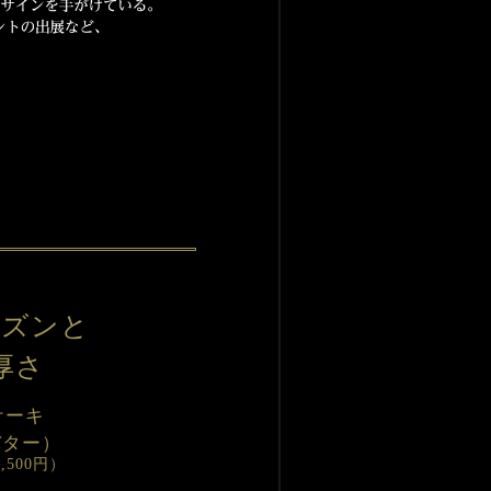
ーズンと
厚さ
ケーキ
バター）
,500円）