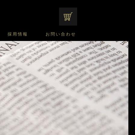
オンラインショップ
採用情報
お問い合わせ
ファンシーデザートのこだわり
サマーデザート
CUSTA
よくあるご質問
中途採用
ニュースリリース
モロゾフのご当地の焼き菓子
みみずく洋菓子店
焼き菓子
窯だしチーズケーキ
通信販売のご案内