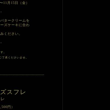
〜11月15日（金）
--
たバタークリームを
チーズケーキに合わ
しみください。
--
ます。
ご了承くださいませ。
ーズスフレ
フレ
,500円）