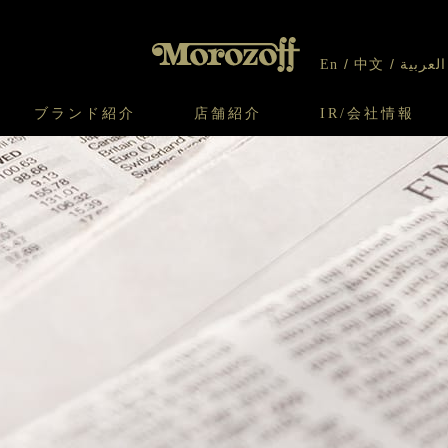
En
中文
العربية
ブランド紹介
店舗紹介
IR/会社情報
り
オンラインショップについてのお問い合わ
チーズケーキのこだわり
ガレット・ネージュ
ケーキ
わせ
IR情報
契約社員・アルバイト採用
CSR
せ
わり
焼き菓子のこだわり
ガレット オ ブール
クッキー
いて
北海道スイーツ工場
モロゾフ エクラ
ー＆パイ