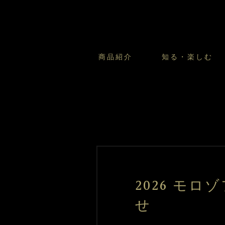
商品紹介
知る・楽しむ
カスタードプリンのこだわ
プリン・ゼリー
太陽のガレット
商品・店舗についてのお問い合
会社情報
新卒採用
フルーツオブフルーツのこだ
サマーギフトセット
キツネとレモン
お客様の声から
バレンタインとモロゾフにつ
フローズンスイーツ
カフェモロゾフ
焼き菓子マルシェ／窯だしクッキ
2026 モ
せ