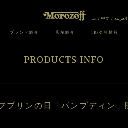
En
中文
العربية
ブランド紹介
店舗紹介
IR/会社情報
り
オンラインショップについてのお問い合わ
チーズケーキのこだわり
ガレット・ネージュ
ケーキ
わせ
IR情報
契約社員・アルバイト採用
CSR
せ
PRODUCTS INFO
わり
焼き菓子のこだわり
ガレット オ ブール
クッキー
いて
北海道スイーツ工場
モロゾフ エクラ
ー＆パイ
ロゾフプリンの日「パンプディン