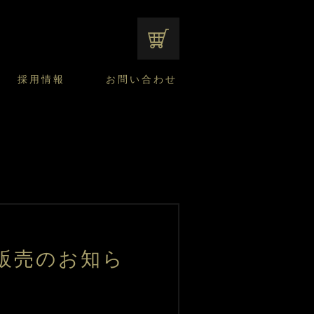
オンラインショップ
採用情報
お問い合わせ
ファンシーデザートのこだわり
サマーデザート
CUSTA
よくあるご質問
中途採用
ニュースリリース
モロゾフのご当地の焼き菓子
みみずく洋菓子店
焼き菓子
窯だしチーズケーキ
通信販売のご案内
」販売のお知ら