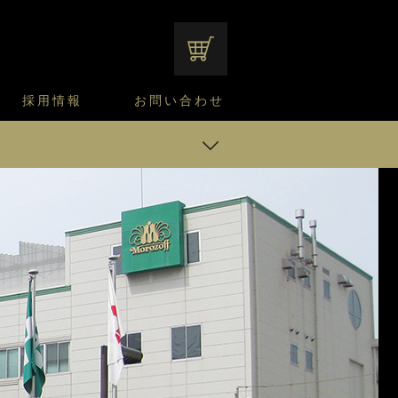
オンラインショップ
採用情報
お問い合わせ
ファンシーデザートのこだわり
サマーデザート
CUSTA
よくあるご質問
中途採用
ニュースリリース
モロゾフのご当地の焼き菓子
みみずく洋菓子店
焼き菓子
ブラリ
窯だしチーズケーキ
通信販売のご案内
ント
待制度
るご質問