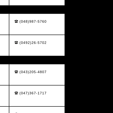
(048)987-5760
(0492)26-5702
(043)205-4807
(047)367-1717