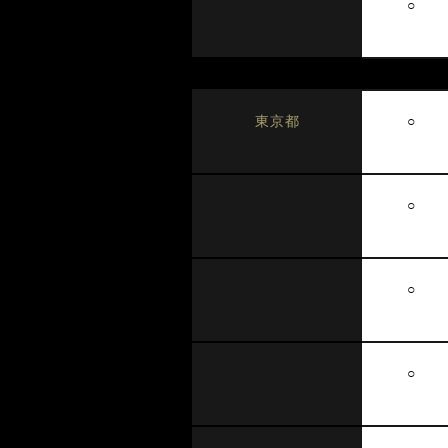
○
○
東京都
○
○
○