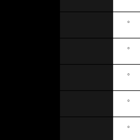
○
○
○
○
○