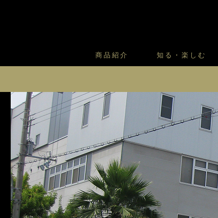
商品紹介
知る・楽しむ
カスタードプリンのこだわ
プリン・ゼリー
太陽のガレット
商品・店舗についてのお問い合
会社情報
新卒採用
フルーツオブフルーツのこだ
サマーギフトセット
キツネとレモン
投資家の皆様へのご挨拶
お客様の声から
バレンタインとモロゾフにつ
フローズンスイーツ
カフェモロゾフ
中期経営計画
焼き菓子マルシェ／窯だしクッキ
株式に関する情報
株価情報