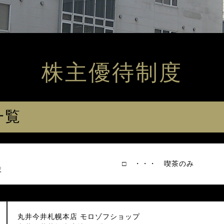
株主優待制度
一覧
□ ・・・ 喫茶のみ
設
丸井今井札幌本店 モロゾフショップ