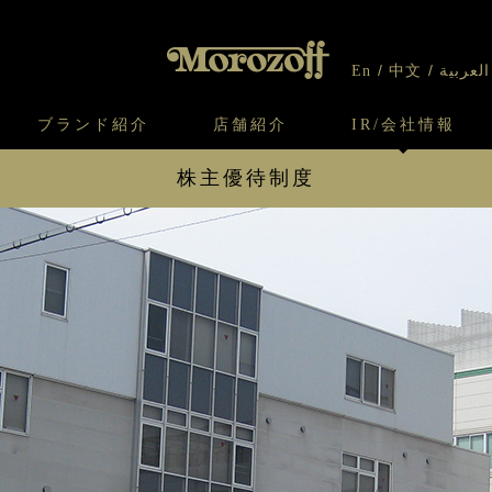
En
中文
العربية
ブランド紹介
店舗紹介
IR/会社情報
株主優待制度
り
オンラインショップについてのお問い合わ
チーズケーキのこだわり
ガレット・ネージュ
ケーキ
わせ
IR情報
契約社員・アルバイト採用
CSR
せ
わり
焼き菓子のこだわり
ガレット オ ブール
クッキー
財務・業績ハイライト
IRライ
いて
北海道スイーツ工場
モロゾフ エクラ
IRカレンダー
IRイベ
ー＆パイ
配当について
株主優
電子公告
よくあ
IR情報に戻る