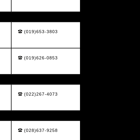
(019)653-3803
(019)626-0853
(022)267-4073
(028)637-9258