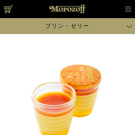
オンラインショップ
プリン・ゼリー
カスタードプリン 170g
カスタードプリン 85g （休止中）
とろ生カスタードプリン
完熟マンゴーのプリン
クラウンメロンのプリン
白くまプリン
復刻カスタードプリン
フルーツグラスゼリー （アルフォンソマンゴー ＆バレンシア
オレンジ）
フルーツグラスゼリー （マスクメロン＆白桃）