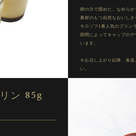
卵の力で固めた、なめらか
素材のもつ自然なおいしさ
モロゾフ1番人気のプリン
期間によってキャップのデ
います。
※お召し上がり以降、食器
い。
ン 85g