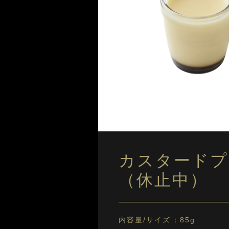
カスタードプリ
（休止中）
内容量/サイズ
85g