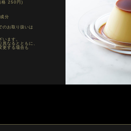
格 250円)
成分
でのお取り扱いは
ざいます。
り異なるとともに、
変更する場合も