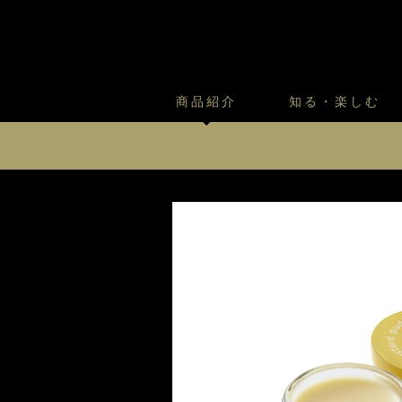
商品紹介
知る・楽しむ
カスタードプリンのこだわ
プリン・ゼリー
太陽のガレット
商品・店舗についてのお問い合
会社情報
新卒採用
フルーツオブフルーツのこだ
サマーギフトセット
キツネとレモン
カスタードプリン 170g
お客様の声から
バレンタインとモロゾフにつ
フローズンスイーツ
カフェモロゾフ
完熟マンゴーのプリン
焼き菓子マルシェ／窯だしクッキ
復刻カスタードプリン
ほっかいどうの しろいぷりん