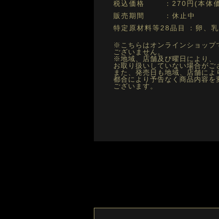
税込価格
270円(本体価
販売期間
休止中
特定原材料等28品目
卵、乳
※こちらはオンラインショップ
ございません。
※地域、店舗及び曜日により、
お取り扱いしていない場合がご
また、発売日も地域、店舗によ
都合により予告なく商品内容を
ございます。