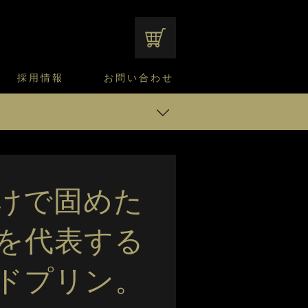
オンラインショップ
採用情報
お問い合わせ
ファンシーデザートのこだわり
サマーデザート
CUSTA
よくあるご質問
中途採用
ニュースリリース
モロゾフのご当地の焼き菓子
みみずく洋菓子店
焼き菓子
カスタードプリン
窯だしチーズケーキ
通信販売のご案内
プリン
けで固めた
ツグラスゼリー （マスクメロン＆白桃）
を代表する
ドプリン。