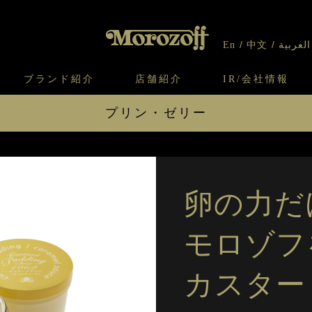
En
中文
العربية
ブランド紹介
店舗紹介
IR/会社情報
プリン・ゼリー
り
オンラインショップについてのお問い合わ
チーズケーキのこだわり
ガレット・ネージュ
ケーキ
わせ
IR情報
契約社員・アルバイト採用
CSR
せ
わり
焼き菓子のこだわり
ガレット オ ブール
クッキー
カスタードプリン 85g （休止中）
とろ生
いて
北海道スイーツ工場
モロゾフ エクラ
クラウンメロンのプリン
白くま
ー＆パイ
フルーツグラスゼリー （アルフォンソマンゴー
卵の力だ
フルー
＆バレンシアオレンジ）
モロゾフ
プリン・ゼリーに戻る
カスター