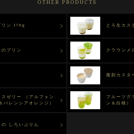
OTHER PRODUCTS
リン 170g
とろ生カス
ーのプリン
クラウンメ
ン
復刻カスタ
ラスゼリー （アルフォン
フルーツグ
 ＆バレンシアオレンジ）
ン＆白桃）
うの しろいぷりん