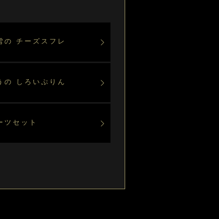
雪の チーズスフレ
うの しろいぷりん
ーツセット