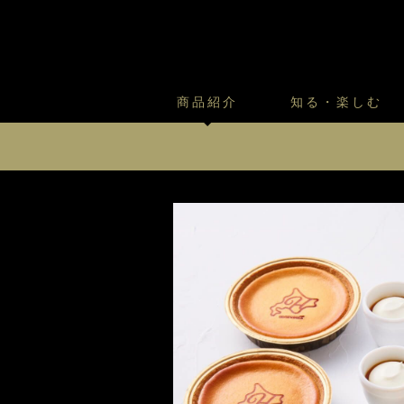
商品紹介
知る・楽しむ
カスタードプリンのこだわ
プリン・ゼリー
太陽のガレット
商品・店舗についてのお問い合
会社情報
新卒採用
フルーツオブフルーツのこだ
サマーギフトセット
キツネとレモン
北の国の生まれたて クリームチーズケー
お客様の声から
バレンタインとモロゾフにつ
フローズンスイーツ
カフェモロゾフ
ほっかいどうの しろいぷりん
焼き菓子マルシェ／窯だしクッキ
北海道スイーツセットB