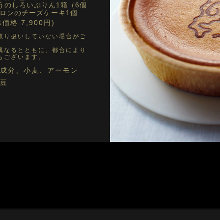
うのしろいぷりん1箱（6個
メロンのチーズケーキ1個
体価格 7,900円)
取り扱いしていない場合がご
異なるとともに、都合により
もございます。
成分、小麦、アーモン
豆