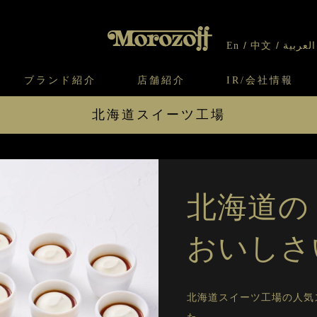
En
中文
العربية
ブランド紹介
店舗紹介
IR/会社情報
北海道スイーツ工場
り
オンラインショップについてのお問い合わ
チーズケーキのこだわり
ガレット・ネージュ
ケーキ
わせ
IR情報
契約社員・アルバイト採用
CSR
せ
わり
焼き菓子のこだわり
ガレット オ ブール
クッキー
キ
ふわふわ小雪の チーズスフレ
夕張メロ
いて
北海道スイーツ工場
モロゾフ エクラ
北海道チーズケーキ セット
北海道
ー＆パイ
北海道
北海道の
スイーツフルセット
おいしさ
北海道スイーツ工場に戻る
北海道スイーツ工場の人気