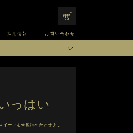
オンラインショップ
採用情報
お問い合わせ
ファンシーデザートのこだわり
サマーデザート
CUSTA
よくあるご質問
中途採用
ニュースリリース
モロゾフのご当地の焼き菓子
みみずく洋菓子店
焼き菓子
ンの チーズケーキ
窯だしチーズケーキ
通信販売のご案内
スイーツセット
いっぱい
スイーツを全種詰め合わせまし