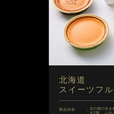
北海道
スイーツフル
北の国の生ま
製品内容
キ2個 、ふ