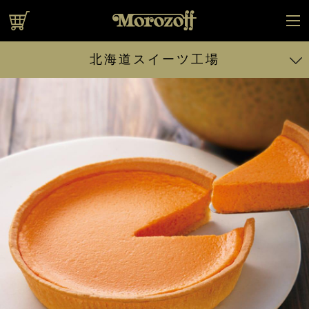
オンラインショップ
北海道スイーツ工場
北の国の生まれたて クリームチーズケーキ
ふわふわ小雪の チーズスフレ
夕張メロンの チーズケーキ
ほっかいどうの しろいぷりん
北海道チーズケーキ セット
北海道スイーツセット
北海道スイーツセットB
北海道
スイーツフルセット