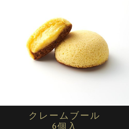
カスタードクーヘン
（ホール）
カスタードクーヘン
10個入
キャラメルガレット
21個入
ギフトセット
CUSTA アソートメント
クレームカラメルクッキー 10個入
クレームカラメルクッキー 16個入
CUSTAに戻る
クレームブール
6個入