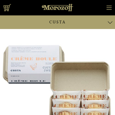
オンラインショップ
CUSTA
CUSTA
とろけるカスタード
クリームのケーキ
クレーム ドール
クレームブリュレ
カスタードプリン
カスタードプリン
クレームドール
5個詰合せ
カスタードシフォン
プリンロール