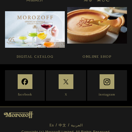
DIGITAL CATALOG
ONLINE SHOP
facebook
X
instagram
En
中文
العربية
Copyright (c) Morozoff.Limited. All Rights Reserved.