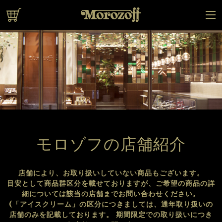
干
喫
洋
半
焼
オンラインショップ
菓
茶
生
生
き
子
菓
菓
た
子
子
て
クッ
キー
モロゾフの店舗紹介
店舗により、お取り扱いしていない商品もございます。
目安として商品群区分を載せておりますが、ご希望の商品の詳
細については
該当の店舗までお問い合わせください。
(「アイスクリーム」の区分につきましては、通年取り扱いの
店舗のみを記載しております。
期間限定での取り扱いにつき