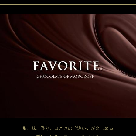
形、味、香り、口どけの〝違い〟が楽しめる