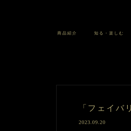
商品紹介
知る・楽しむ
カスタードプリンのこだわ
プリン・ゼリー
太陽のガレット
商品・店舗についてのお問い合
会社情報
新卒採用
フルーツオブフルーツのこだ
サマーギフトセット
キツネとレモン
お客様の声から
バレンタインとモロゾフにつ
フローズンスイーツ
カフェモロゾフ
焼き菓子マルシェ／窯だしクッキ
「フェイバ
2023.09.20