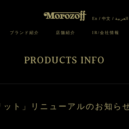
En
中文
العربية
ブランド紹介
店舗紹介
IR/会社情報
り
オンラインショップについてのお問い合わ
チーズケーキのこだわり
ガレット・ネージュ
ケーキ
わせ
IR情報
契約社員・アルバイト採用
CSR
せ
PRODUCTS INFO
わり
焼き菓子のこだわり
ガレット オ ブール
クッキー
いて
北海道スイーツ工場
モロゾフ エクラ
ー＆パイ
リット」リニューアルのお知ら