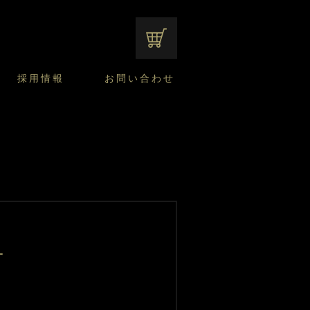
オンラインショップ
採用情報
お問い合わせ
ファンシーデザートのこだわり
サマーデザート
CUSTA
よくあるご質問
中途採用
ニュースリリース
モロゾフのご当地の焼き菓子
みみずく洋菓子店
焼き菓子
窯だしチーズケーキ
通信販売のご案内
せ