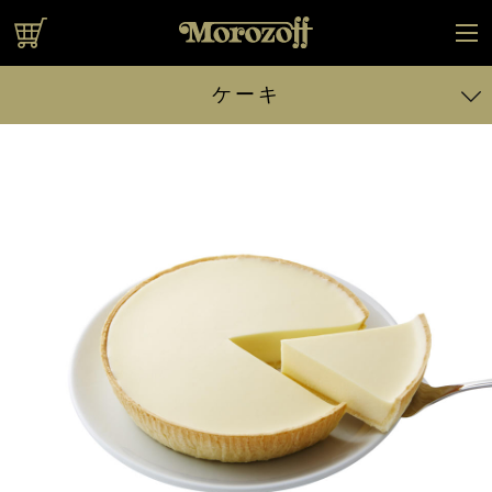
オンラインショップ
ケーキ
レアチーズケーキ 直径約17cm（容器含む）
デンマーククリーム チーズケーキ 直径約17cm（容器含む）
クリームリッチ チーズケーキ
北の国の生まれたて クリームチーズケーキ
夕張メロンの チーズケーキ
ふわふわ小雪の チーズスフレ
北海道
スイーツフルセット
ケーキに戻る