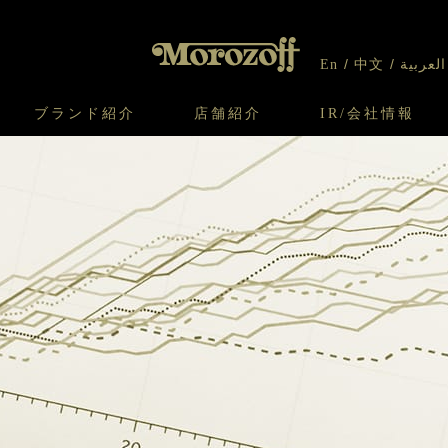
En
中文
العربية
ブランド紹介
店舗紹介
IR/会社情報
り
オンラインショップについてのお問い合わ
チーズケーキのこだわり
ガレット・ネージュ
ケーキ
わせ
IR情報
契約社員・アルバイト採用
CSR
せ
わり
焼き菓子のこだわり
ガレット オ ブール
クッキー
いて
北海道スイーツ工場
モロゾフ エクラ
ー＆パイ