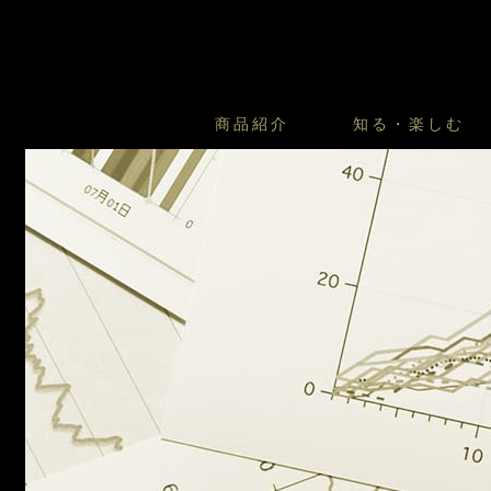
商品紹介
知る・楽しむ
カスタードプリンのこだわ
プリン・ゼリー
太陽のガレット
商品・店舗についてのお問い合
会社情報
新卒採用
フルーツオブフルーツのこだ
サマーギフトセット
キツネとレモン
お客様の声から
バレンタインとモロゾフにつ
フローズンスイーツ
カフェモロゾフ
焼き菓子マルシェ／窯だしクッキ