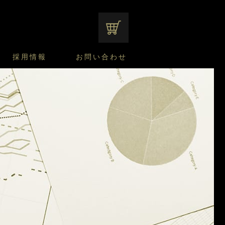
オンラインショップ
採用情報
お問い合わせ
ファンシーデザートのこだわり
サマーデザート
CUSTA
よくあるご質問
中途採用
ニュースリリース
モロゾフのご当地の焼き菓子
みみずく洋菓子店
焼き菓子
窯だしチーズケーキ
通信販売のご案内