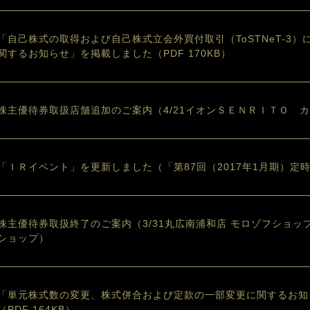
「自己株式の取得および自己株式立会外買付取引（ToSTNeT-3
関するお知らせ」を掲載しました（PDF 170KB）
株主優待券取扱店舗追加のご案内（4/21イオンＳＥＮＲＩＴＯ 
「ＩＲイベント」を更新しました（「第87回（2017年1月期）定
株主優待券取扱終了のご案内（3/31丸広南浦和店 モロゾフショッ
ショップ）
「単元株式数の変更、株式併合および定款の一部変更に関するお知
（PDF 164KB）