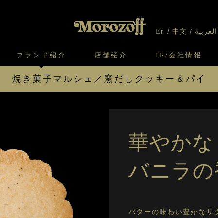
En
中文
العربية
ブランド紹介
店舗紹介
IR/会社情報
焼き菓子マルシェ／窯だしクッキー＆パイ
り
オンラインショップについてのお問い合わ
チーズケーキのこだわり
ガレット・ネージュ
ケーキ
わせ
IR情報
契約社員・アルバイト採用
CSR
せ
わり
焼き菓子のこだわり
ガレット オ ブール
クッキー
クッキー チョコレートチップ
クッキー
いて
北海道スイーツ工場
モロゾフ エクラ
パイ ココナッツパルミエ
パイ ア
ー＆パイ
ショコラサブレ
華やかな
焼き菓子マルシェ／窯だしクッキー＆パイに戻る
バニラの
バターの味わい豊かなサ