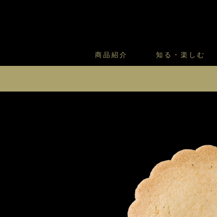
商品紹介
知る・楽しむ
カスタードプリンのこだわ
プリン・ゼリー
太陽のガレット
商品・店舗についてのお問い合
会社情報
新卒採用
フルーツオブフルーツのこだ
サマーギフトセット
キツネとレモン
クッキー アーモンド
お客様の声から
バレンタインとモロゾフにつ
フローズンスイーツ
カフェモロゾフ
パイ プレーンパルミエ
焼き菓子マルシェ／窯だしクッキ
バニラサブレ