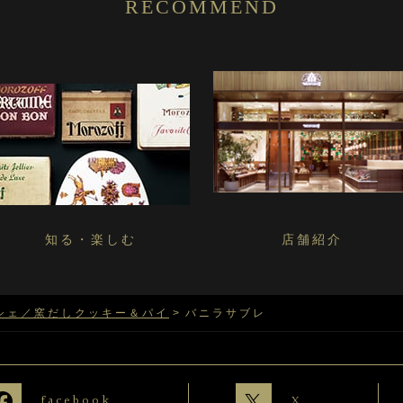
RECOMMEND
知る・楽しむ
店舗紹介
シェ／窯だしクッキー＆パイ
バニラサブレ
facebook
X