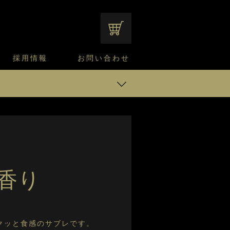
オンラインショップ
採用情報
お問い合わせ
ファンシーデザートのこだわり
サマーデザート
CUSTA
よくあるご質問
中途採用
ニュースリリース
モロゾフのご当地の焼き菓子
みみずく洋菓子店
焼き菓子
 マカダミアナッツ
窯だしチーズケーキ
通信販売のご案内
ーモンドリーフ
香り
クッと食感のサブレです。