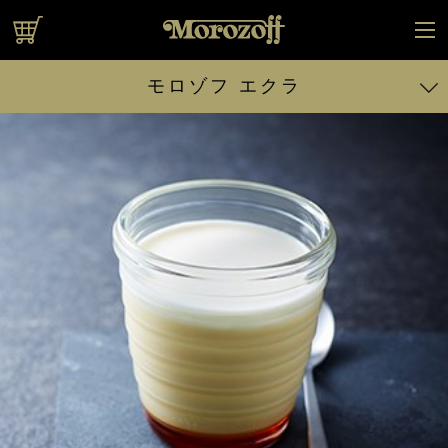
オンラインショップ
モロゾフ エクラ
日本橋ファヤージュ
ファンベック
プリンのケーキ
ファヤージュ
（抹茶）
宇治抹茶フィナンシェ
天緑
カスタードプリンé
（エクラ）
プリンブッセ
お濃茶プリン