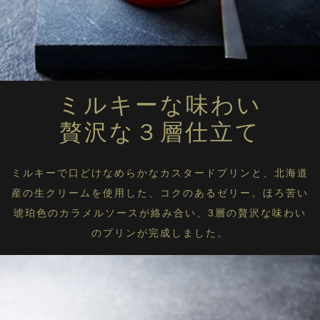
（京都宇治抹茶使用）
京のお濃茶チーズケーキ
北海道根釧チーズケーキ
コーヒーミルクプリン （キリマンジャロ）
ミルキーな味わい
モロゾフ エクラに戻る
贅沢な３層仕立て
ミルキーで口どけなめらかなカスタードプリンと、北海道
産の生クリームを使用した、コクのあるゼリー。ほろ苦い
琥珀色のカラメルソースが絡み合い、3層の贅沢な味わい
のプリンが完成しました。