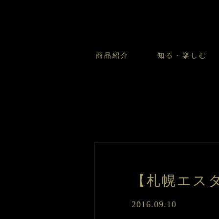
商品紹介
知る・楽しむ
カスタードプリンのこだわ
プリン・ゼリー
太陽のガレット
商品・店舗についてのお問い合
会社情報
新卒採用
フルーツオブフルーツのこだ
サマーギフトセット
キツネとレモン
お客様の声から
バレンタインとモロゾフにつ
フローズンスイーツ
カフェモロゾフ
焼き菓子マルシェ／窯だしクッキ
【札幌エス
2016.09.10