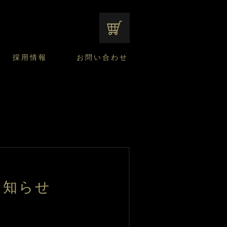
オンラインショップ
採用情報
お問い合わせ
ファンシーデザートのこだわり
サマーデザート
CUSTA
よくあるご質問
中途採用
ニュースリリース
モロゾフのご当地の焼き菓子
みみずく洋菓子店
焼き菓子
窯だしチーズケーキ
通信販売のご案内
お知らせ