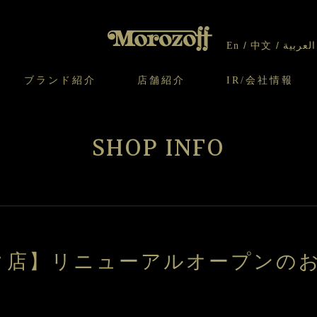
En
中文
العربية
ブランド紹介
店舗紹介
IR/会社情報
り
オンラインショップについてのお問い合わ
チーズケーキのこだわり
ガレット・ネージュ
ケーキ
わせ
IR情報
契約社員・アルバイト採用
CSR
せ
SHOP INFO
わり
焼き菓子のこだわり
ガレット オ ブール
クッキー
いて
北海道スイーツ工場
モロゾフ エクラ
ー＆パイ
タ店】リニューアルオープンの