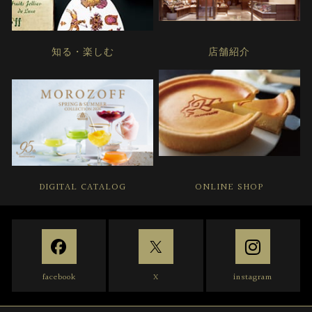
知る・楽しむ
店舗紹介
DIGITAL CATALOG
ONLINE SHOP
facebook
X
instagram