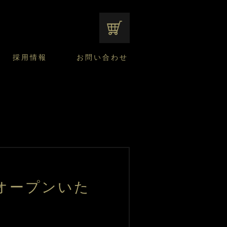
オンラインショップ
採用情報
お問い合わせ
ファンシーデザートのこだわり
サマーデザート
CUSTA
よくあるご質問
中途採用
ニュースリリース
モロゾフのご当地の焼き菓子
みみずく洋菓子店
焼き菓子
窯だしチーズケーキ
通信販売のご案内
オープンいた