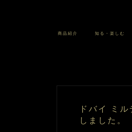
商品紹介
知る・楽しむ
カスタードプリンのこだわ
プリン・ゼリー
太陽のガレット
商品・店舗についてのお問い合
会社情報
新卒採用
フルーツオブフルーツのこだ
サマーギフトセット
キツネとレモン
お客様の声から
バレンタインとモロゾフにつ
フローズンスイーツ
カフェモロゾフ
焼き菓子マルシェ／窯だしクッキ
ドバイ ミ
しました。