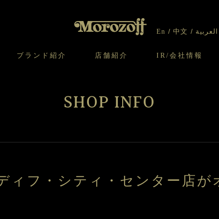
En
中文
العربية
ブランド紹介
店舗紹介
IR/会社情報
り
オンラインショップについてのお問い合わ
チーズケーキのこだわり
ガレット・ネージュ
ケーキ
わせ
IR情報
契約社員・アルバイト採用
CSR
せ
SHOP INFO
わり
焼き菓子のこだわり
ガレット オ ブール
クッキー
いて
北海道スイーツ工場
モロゾフ エクラ
ー＆パイ
ルディフ・シティ・センター店が