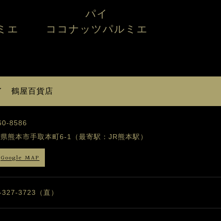
パイ
ミエ
ココナッツパルミエ
イ 鶴屋百貨店
0-8586
県熊本市手取本町6-1（最寄駅：JR熊本駅）
Google MAP
6-327-3723（直）