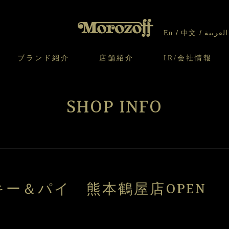
洋
半
生
生
En
中文
العربية
菓
菓
子
子
ブランド紹介
店舗紹介
IR/会社情報
り
オンラインショップについてのお問い合わ
チーズケーキのこだわり
ガレット・ネージュ
ケーキ
わせ
IR情報
契約社員・アルバイト採用
CSR
せ
SHOP INFO
わり
焼き菓子のこだわり
ガレット オ ブール
クッキー
いて
北海道スイーツ工場
モロゾフ エクラ
ー＆パイ
ー＆パイ 熊本鶴屋店OPEN