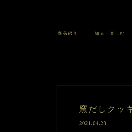
干
菓
子
商品紹介
知る・楽しむ
カスタードプリンのこだわ
プリン・ゼリー
太陽のガレット
商品・店舗についてのお問い合
会社情報
新卒採用
フルーツオブフルーツのこだ
サマーギフトセット
キツネとレモン
お客様の声から
バレンタインとモロゾフにつ
フローズンスイーツ
カフェモロゾフ
焼き菓子マルシェ／窯だしクッキ
窯だしクッキ
2021.04.28