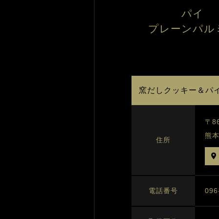
パイ
プレーンパル
窯だしクッキー＆パ
〒86
熊本
住所
09
電話番号