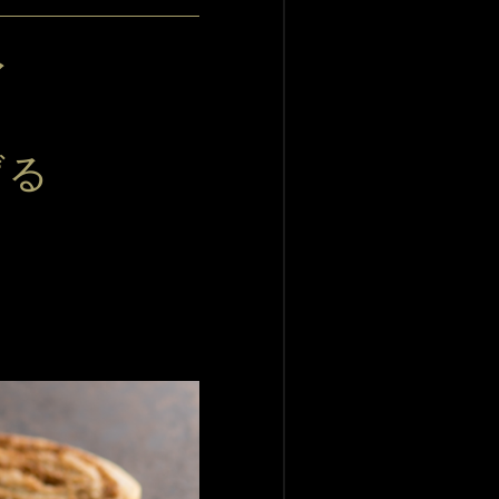
イ
げる
イ