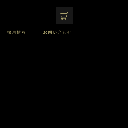
オンラインショップ
採用情報
お問い合わせ
ファンシーデザートのこだわり
サマーデザート
CUSTA
よくあるご質問
中途採用
ニュースリリース
モロゾフのご当地の焼き菓子
みみずく洋菓子店
焼き菓子
窯だしチーズケーキ
通信販売のご案内