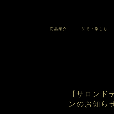
商品紹介
知る・楽しむ
カスタードプリンのこだわ
プリン・ゼリー
太陽のガレット
商品・店舗についてのお問い合
会社情報
新卒採用
フルーツオブフルーツのこだ
サマーギフトセット
キツネとレモン
お客様の声から
バレンタインとモロゾフにつ
フローズンスイーツ
カフェモロゾフ
焼き菓子マルシェ／窯だしクッキ
【サロンド
ンのお知ら