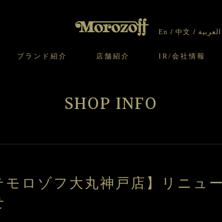
En
中文
العربية
ブランド紹介
店舗紹介
IR/会社情報
り
オンラインショップについてのお問い合わ
チーズケーキのこだわり
ガレット・ネージュ
ケーキ
わせ
IR情報
契約社員・アルバイト採用
CSR
せ
SHOP INFO
わり
焼き菓子のこだわり
ガレット オ ブール
クッキー
いて
北海道スイーツ工場
モロゾフ エクラ
ー＆パイ
テモロゾフ大丸神戸店】リニュ
せ