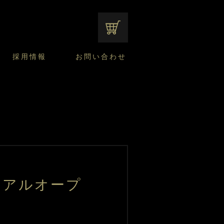
オンラインショップ
採用情報
お問い合わせ
ファンシーデザートのこだわり
サマーデザート
CUSTA
よくあるご質問
中途採用
ニュースリリース
モロゾフのご当地の焼き菓子
みみずく洋菓子店
焼き菓子
窯だしチーズケーキ
通信販売のご案内
ーアルオープ