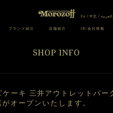
En
中文
العربية
ブランド紹介
店舗紹介
IR/会社情報
り
オンラインショップについてのお問い合わ
チーズケーキのこだわり
ガレット・ネージュ
ケーキ
わせ
IR情報
契約社員・アルバイト採用
CSR
せ
SHOP INFO
わり
焼き菓子のこだわり
ガレット オ ブール
クッキー
いて
北海道スイーツ工場
モロゾフ エクラ
ー＆パイ
ズケーキ 三井アウトレットパー
店がオープンいたします。