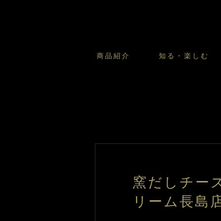
商品紹介
知る・楽しむ
カスタードプリンのこだわ
プリン・ゼリー
太陽のガレット
商品・店舗についてのお問い合
会社情報
新卒採用
フルーツオブフルーツのこだ
サマーギフトセット
キツネとレモン
お客様の声から
バレンタインとモロゾフにつ
フローズンスイーツ
カフェモロゾフ
焼き菓子マルシェ／窯だしクッキ
窯だしチー
リーム長島