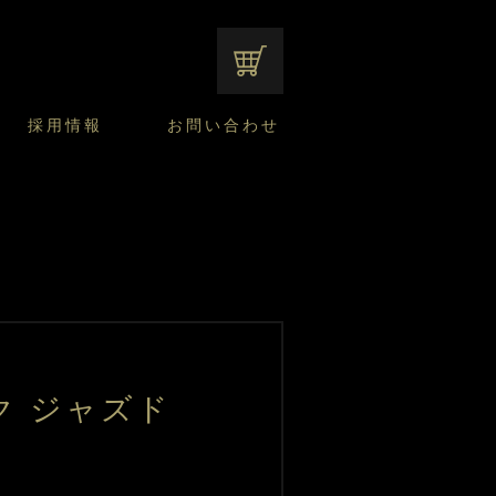
オンラインショップ
採用情報
お問い合わせ
ファンシーデザートのこだわり
サマーデザート
CUSTA
よくあるご質問
中途採用
ニュースリリース
モロゾフのご当地の焼き菓子
みみずく洋菓子店
焼き菓子
窯だしチーズケーキ
通信販売のご案内
ク ジャズド