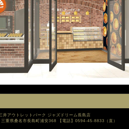
三井アウトレットパーク ジャズドリーム長島店
35 三重県桑名市長島町浦安368
【電話】0594-45-8833（直）