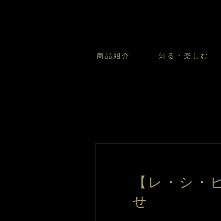
商品紹介
知る・楽しむ
カスタードプリンのこだわ
プリン・ゼリー
太陽のガレット
商品・店舗についてのお問い合
会社情報
新卒採用
フルーツオブフルーツのこだ
サマーギフトセット
キツネとレモン
お客様の声から
バレンタインとモロゾフにつ
フローズンスイーツ
カフェモロゾフ
焼き菓子マルシェ／窯だしクッキ
【レ・シ・
せ