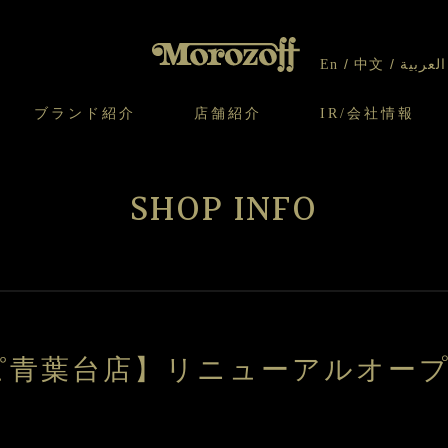
En
中文
العربية
ブランド紹介
店舗紹介
IR/会社情報
り
オンラインショップについてのお問い合わ
チーズケーキのこだわり
ガレット・ネージュ
ケーキ
わせ
IR情報
契約社員・アルバイト採用
CSR
せ
SHOP INFO
わり
焼き菓子のこだわり
ガレット オ ブール
クッキー
いて
北海道スイーツ工場
モロゾフ エクラ
ー＆パイ
ピ青葉台店】リニューアルオー