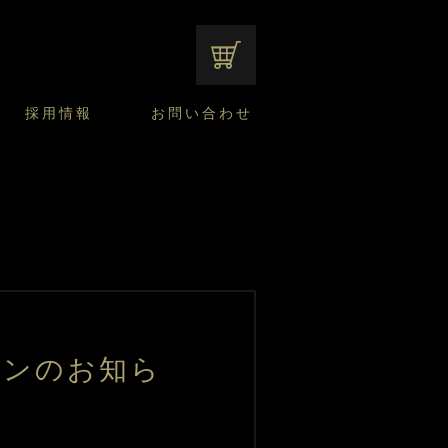
オンラインショップ
採用情報
お問い合わせ
ファンシーデザートのこだわり
サマーデザート
CUSTA
よくあるご質問
中途採用
ニュースリリース
モロゾフのご当地の焼き菓子
みみずく洋菓子店
焼き菓子
窯だしチーズケーキ
通信販売のご案内
プンのお知ら