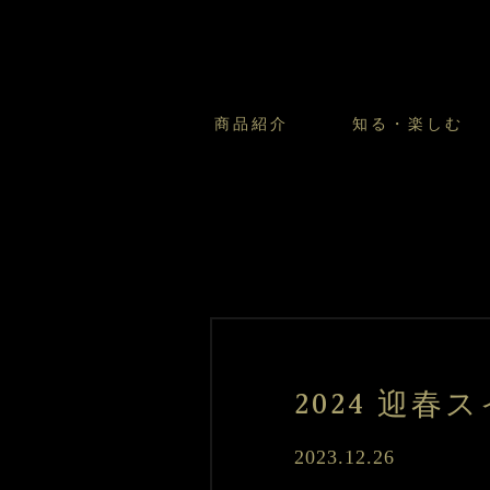
商品紹介
知る・楽しむ
カスタードプリンのこだわ
プリン・ゼリー
太陽のガレット
商品・店舗についてのお問い合
会社情報
新卒採用
フルーツオブフルーツのこだ
サマーギフトセット
キツネとレモン
お客様の声から
バレンタインとモロゾフにつ
フローズンスイーツ
カフェモロゾフ
焼き菓子マルシェ／窯だしクッキ
2024 迎
2023.12.26