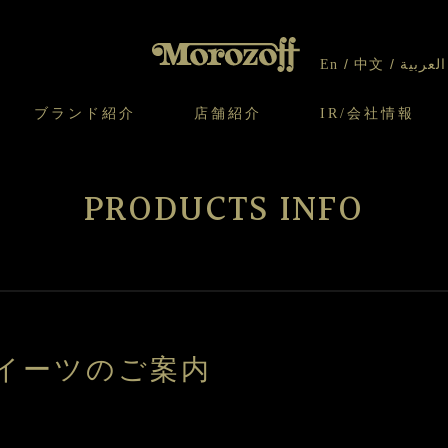
En
中文
العربية
ブランド紹介
店舗紹介
IR/会社情報
り
オンラインショップについてのお問い合わ
チーズケーキのこだわり
ガレット・ネージュ
ケーキ
わせ
IR情報
契約社員・アルバイト採用
CSR
せ
PRODUCTS INFO
わり
焼き菓子のこだわり
ガレット オ ブール
クッキー
いて
北海道スイーツ工場
モロゾフ エクラ
ー＆パイ
春スイーツのご案内