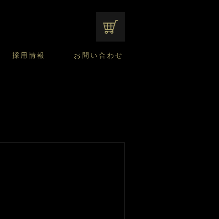
オンラインショップ
採用情報
お問い合わせ
ファンシーデザートのこだわり
サマーデザート
CUSTA
よくあるご質問
中途採用
ニュースリリース
モロゾフのご当地の焼き菓子
みみずく洋菓子店
焼き菓子
窯だしチーズケーキ
通信販売のご案内