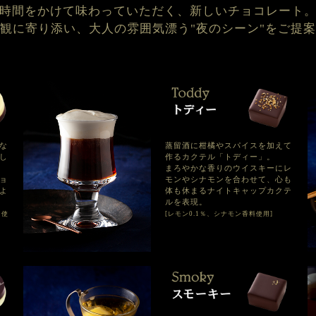
時間をかけて味わっていただく、新しいチョコレート
観に寄り添い、大人の雰囲気漂う"夜のシーン"をご提
な
蒸留酒に柑橘やスパイスを加えて
し
作るカクテル「トディー」。
まろやかな香りのウイスキーにレ
ョ
モンやシナモンを合わせて、心も
よ
体も休まるナイトキャップカクテ
ルを表現。
）使
[レモン0.1％、シナモン香料使用]