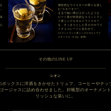
え
個性的なウイスキーの香りを楽し
」
む"スモーキー"。
まるで細い煙が上がったような
味
ピート香が特長的なスコットラン
ド産シングルモルトウイスキー
人
を、すっきりとした甘さのホワイ
トチョコレートに合わせて。
[スコットランド産シングルモルトウイ
スキー３％（0.4g）使用]
その他のLINE UP
レオン
のボックスに洋酒をきかせたトリュフ、コーヒーやナッ
ゴージャスに詰め合わせました。封蝋型のオーナメン
リッシュな装いに。