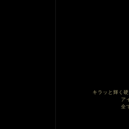
キラッと輝く硬
ア
全