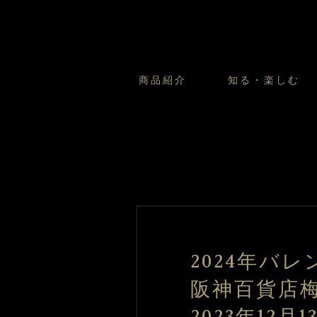
商品紹介
知る・楽しむ
カスタードプリンのこだわ
プリン・ゼリー
太陽のガレット
商品・店舗についてのお問い合
会社情報
新卒採用
フルーツオブフルーツのこだ
サマーギフトセット
キツネとレモン
お客様の声から
バレンタインとモロゾフにつ
フローズンスイーツ
カフェモロゾフ
焼き菓子マルシェ／窯だしクッキ
2024年バ
阪神百貨店