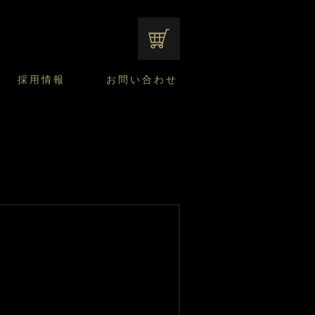
オンラインショップ
採用情報
お問い合わせ
ファンシーデザートのこだわり
サマーデザート
CUSTA
よくあるご質問
中途採用
ニュースリリース
モロゾフのご当地の焼き菓子
みみずく洋菓子店
焼き菓子
窯だしチーズケーキ
通信販売のご案内