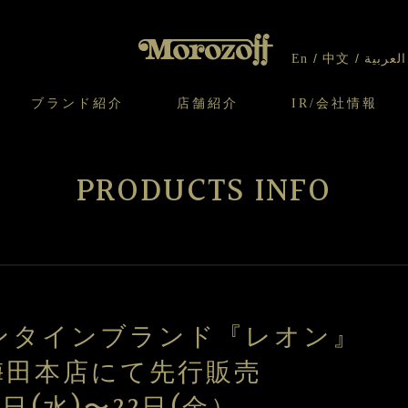
En
中文
العربية
ブランド紹介
店舗紹介
IR/会社情報
り
オンラインショップについてのお問い合わ
チーズケーキのこだわり
ガレット・ネージュ
ケーキ
わせ
IR情報
契約社員・アルバイト採用
CSR
せ
PRODUCTS INFO
わり
焼き菓子のこだわり
ガレット オ ブール
クッキー
いて
北海道スイーツ工場
モロゾフ エクラ
ー＆パイ
レンタインブランド『レオン』
梅田本店にて先行販売