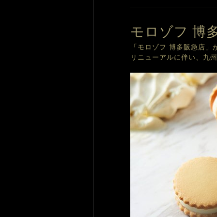
モロゾフ 博
「モロゾフ 博多阪急店」が
リニューアルに伴い、九