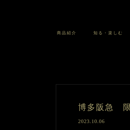
干
菓
子
商品紹介
知る・楽しむ
カスタードプリンのこだわ
プリン・ゼリー
太陽のガレット
商品・店舗についてのお問い合
会社情報
新卒採用
フルーツオブフルーツのこだ
サマーギフトセット
キツネとレモン
お客様の声から
バレンタインとモロゾフにつ
フローズンスイーツ
カフェモロゾフ
焼き菓子マルシェ／窯だしクッキ
博多阪急 
2023.10.06