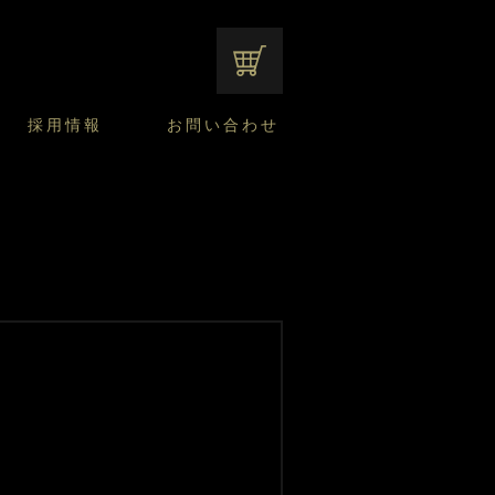
オンラインショップ
採用情報
お問い合わせ
ファンシーデザートのこだわり
サマーデザート
CUSTA
よくあるご質問
中途採用
ニュースリリース
モロゾフのご当地の焼き菓子
みみずく洋菓子店
焼き菓子
窯だしチーズケーキ
通信販売のご案内