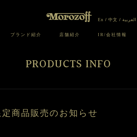
洋
半
生
生
En
中文
العربية
菓
菓
子
子
ブランド紹介
店舗紹介
IR/会社情報
り
オンラインショップについてのお問い合わ
チーズケーキのこだわり
ガレット・ネージュ
ケーキ
わせ
IR情報
契約社員・アルバイト採用
CSR
せ
PRODUCTS INFO
わり
焼き菓子のこだわり
ガレット オ ブール
クッキー
いて
北海道スイーツ工場
モロゾフ エクラ
ー＆パイ
限定商品販売のお知らせ