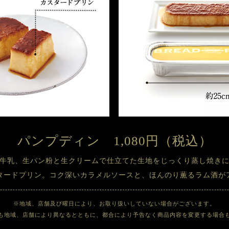
パンプディン　
1,080円（税込）
牛乳、生パン粉と生クリームで仕立てた生地をじっくり蒸し焼き
タードプリン。コク深いカラメルソースと、ほんのり薫るラム酒が
※地域、店舗及び曜日により、お取り扱いしていない場合がございます。

も地域、店舗により異なるとともに、都合により予告なく商品内容を
変更する場合