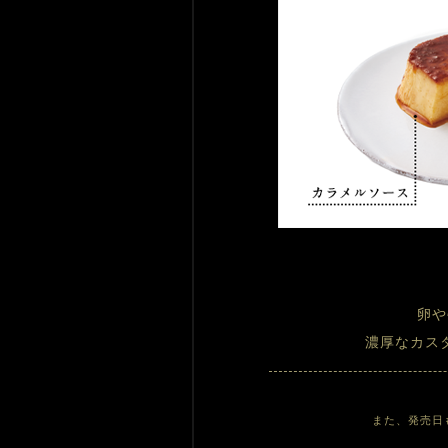
卵や
濃厚なカス
また、発売日