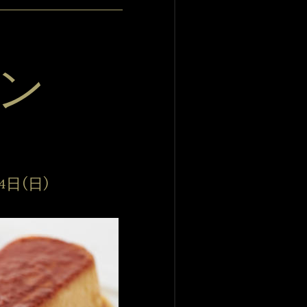
ン
4日(日)