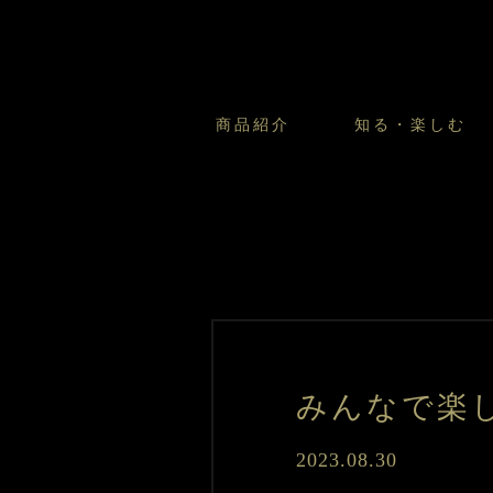
商品紹介
知る・楽しむ
カスタードプリンのこだわ
プリン・ゼリー
太陽のガレット
商品・店舗についてのお問い合
会社情報
新卒採用
フルーツオブフルーツのこだ
サマーギフトセット
キツネとレモン
お客様の声から
バレンタインとモロゾフにつ
フローズンスイーツ
カフェモロゾフ
焼き菓子マルシェ／窯だしクッキ
みんなで楽
2023.08.30