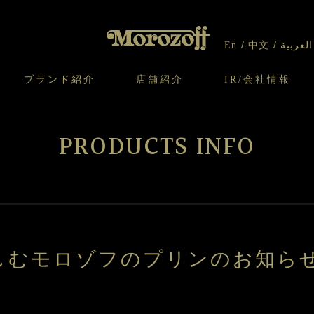
En
中文
العربية
ブランド紹介
店舗紹介
IR/会社情報
り
オンラインショップについてのお問い合わ
チーズケーキのこだわり
ガレット・ネージュ
ケーキ
わせ
IR情報
契約社員・アルバイト採用
CSR
せ
PRODUCTS INFO
わり
焼き菓子のこだわり
ガレット オ ブール
クッキー
いて
北海道スイーツ工場
モロゾフ エクラ
ー＆パイ
しむモロゾフのプリンのお知ら