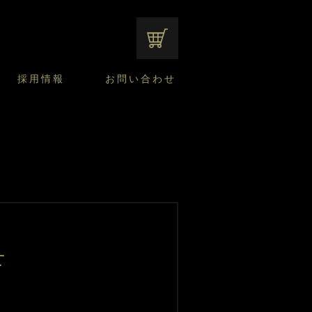
オンラインショップ
採用情報
お問い合わせ
ファンシーデザートのこだわり
サマーデザート
CUSTA
よくあるご質問
中途採用
ニュースリリース
モロゾフのご当地の焼き菓子
みみずく洋菓子店
焼き菓子
窯だしチーズケーキ
通信販売のご案内
せ