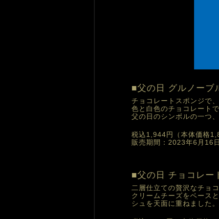
■父の日 グルノーブ
チョコレートスポンジで
色と白色のチョコレート
父の日のシンボルの一つ
税込1,944円
（本体価格1,
販売期間：
2023年6月1
■父の日 チョコレ
二層仕立ての贅沢なチョ
クリームチーズをベース
シュを天面に重ねました