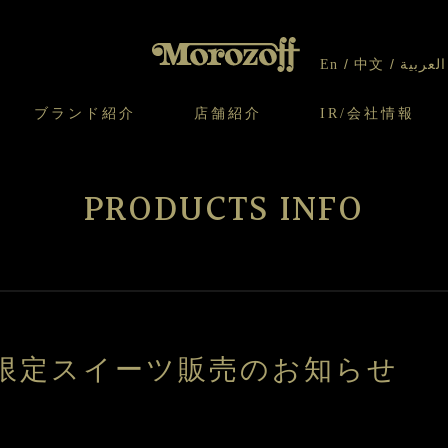
En
中文
العربية
ブランド紹介
店舗紹介
IR/会社情報
り
オンラインショップについてのお問い合わ
チーズケーキのこだわり
ガレット・ネージュ
ケーキ
わせ
IR情報
契約社員・アルバイト採用
CSR
せ
PRODUCTS INFO
わり
焼き菓子のこだわり
ガレット オ ブール
クッキー
いて
北海道スイーツ工場
モロゾフ エクラ
ー＆パイ
の日限定スイーツ販売のお知らせ