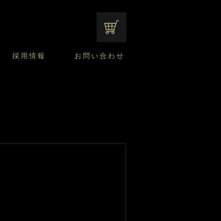
オンラインショップ
採用情報
お問い合わせ
ファンシーデザートのこだわり
サマーデザート
CUSTA
よくあるご質問
中途採用
ニュースリリース
モロゾフのご当地の焼き菓子
みみずく洋菓子店
焼き菓子
窯だしチーズケーキ
通信販売のご案内