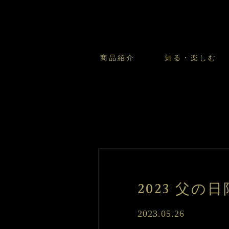
商品紹介
知る・楽しむ
カスタードプリンのこだわ
プリン・ゼリー
太陽のガレット
商品・店舗についてのお問い合
会社情報
新卒採用
フルーツオブフルーツのこだ
サマーギフトセット
キツネとレモン
お客様の声から
バレンタインとモロゾフにつ
フローズンスイーツ
カフェモロゾフ
焼き菓子マルシェ／窯だしクッキ
2023 父
2023.05.26