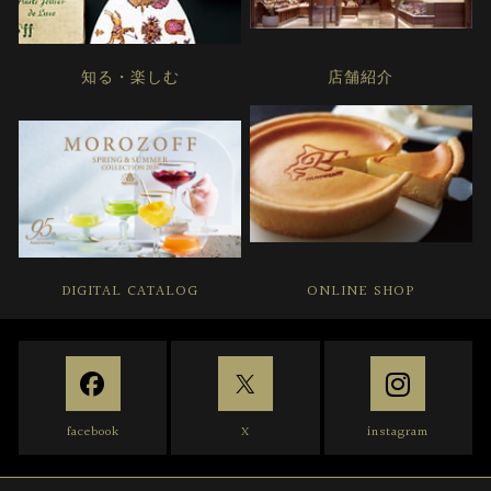
知る・楽しむ
店舗紹介
DIGITAL CATALOG
ONLINE SHOP
facebook
X
instagram