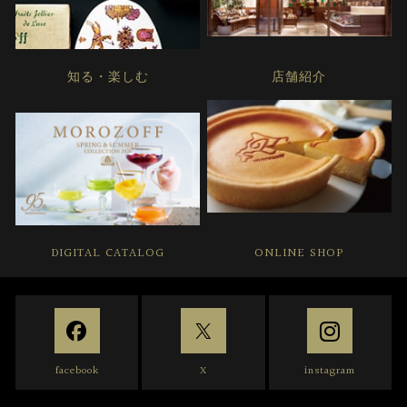
知る・楽しむ
店舗紹介
DIGITAL CATALOG
ONLINE SHOP
facebook
X
instagram