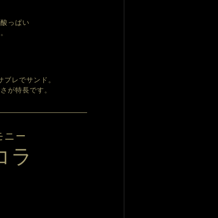
甘酸っぱい
た。
サブレでサンド。
かさが特長です。
モニー
コラ