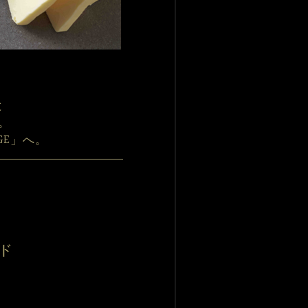
と
。
GE」へ。
ド