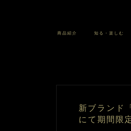
商品紹介
知る・楽しむ
カスタードプリンのこだわ
プリン・ゼリー
太陽のガレット
商品・店舗についてのお問い合
会社情報
新卒採用
フルーツオブフルーツのこだ
サマーギフトセット
キツネとレモン
お客様の声から
バレンタインとモロゾフにつ
フローズンスイーツ
カフェモロゾフ
焼き菓子マルシェ／窯だしクッキ
新ブランド「
にて期間限