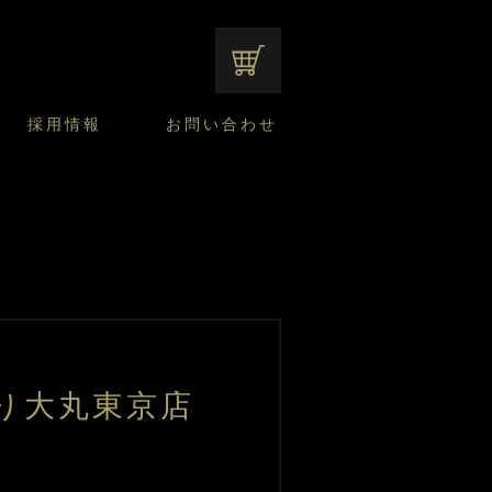
オンラインショップ
採用情報
お問い合わせ
ファンシーデザートのこだわり
サマーデザート
CUSTA
よくあるご質問
中途採用
ニュースリリース
モロゾフのご当地の焼き菓子
みみずく洋菓子店
焼き菓子
窯だしチーズケーキ
通信販売のご案内
より大丸東京店