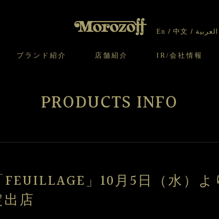
En
中文
العربية
ブランド紹介
店舗紹介
IR/会社情報
り
オンラインショップについてのお問い合わ
チーズケーキのこだわり
ガレット・ネージュ
ケーキ
わせ
IR情報
契約社員・アルバイト採用
CSR
せ
PRODUCTS INFO
わり
焼き菓子のこだわり
ガレット オ ブール
クッキー
いて
北海道スイーツ工場
モロゾフ エクラ
ー＆パイ
FEUILLAGE」10月5日（水）
定出店