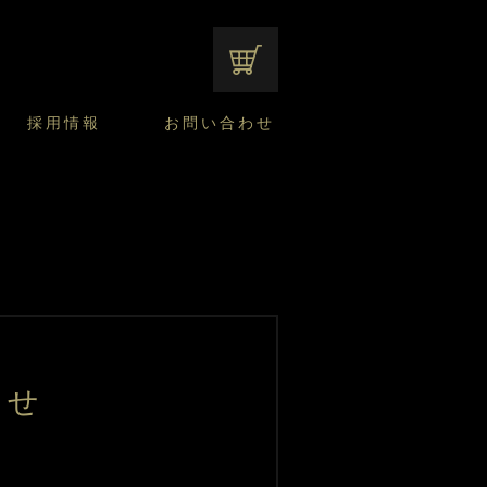
オンラインショップ
採用情報
お問い合わせ
ファンシーデザートのこだわり
サマーデザート
CUSTA
よくあるご質問
中途採用
ニュースリリース
モロゾフのご当地の焼き菓子
みみずく洋菓子店
焼き菓子
窯だしチーズケーキ
通信販売のご案内
らせ