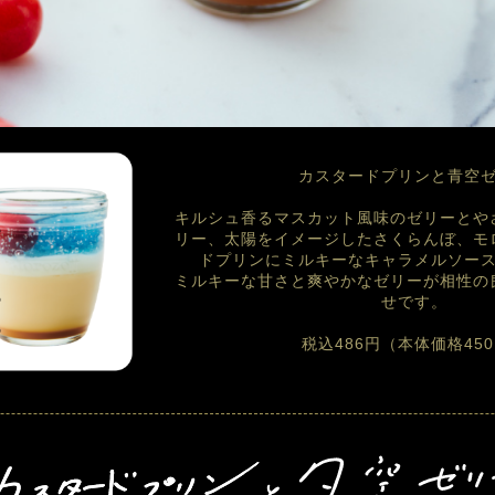
カスタードプリンと青空
キルシュ香るマスカット風味のゼリーとや
リー、太陽をイメージしたさくらんぼ、モ
ドプリンにミルキーなキャラメルソース
ミルキーな甘さと爽やかなゼリーが相性の
せです。
税込486円（本体価格45