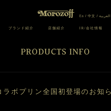
En
中文
العربية
ブランド紹介
店舗紹介
IR/会社情報
り
オンラインショップについてのお問い合わ
チーズケーキのこだわり
ガレット・ネージュ
ケーキ
わせ
IR情報
契約社員・アルバイト採用
CSR
せ
PRODUCTS INFO
わり
焼き菓子のこだわり
ガレット オ ブール
クッキー
いて
北海道スイーツ工場
モロゾフ エクラ
ー＆パイ
コラボプリン全国初登場のお知