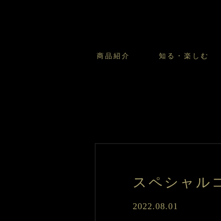
商品紹介
知る・楽しむ
カスタードプリンのこだわ
プリン・ゼリー
太陽のガレット
商品・店舗についてのお問い合
会社情報
新卒採用
フルーツオブフルーツのこだ
サマーギフトセット
キツネとレモン
お客様の声から
バレンタインとモロゾフにつ
フローズンスイーツ
カフェモロゾフ
焼き菓子マルシェ／窯だしクッキ
スペシャル
2022.08.01