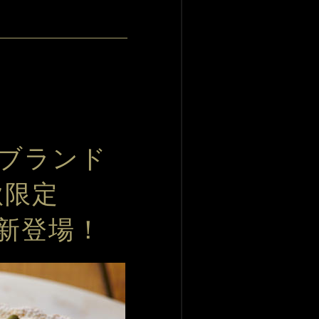
定ブランド
秋限定
新登場！