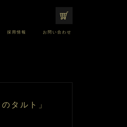
オンラインショップ
採用情報
お問い合わせ
ファンシーデザートのこだわり
サマーデザート
CUSTA
よくあるご質問
中途採用
ニュースリリース
モロゾフのご当地の焼き菓子
みみずく洋菓子店
焼き菓子
窯だしチーズケーキ
通信販売のご案内
ゃのタルト」