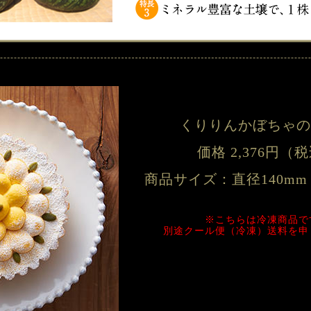
くりりんかぼちゃ
価格 2,376円（
商品サイズ：直径140mm
※こちらは冷凍商品で
別途クール便（冷凍）送料を申