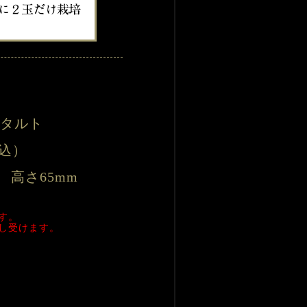
のタルト
税込）
　
高さ65mm
す。
し受けます。