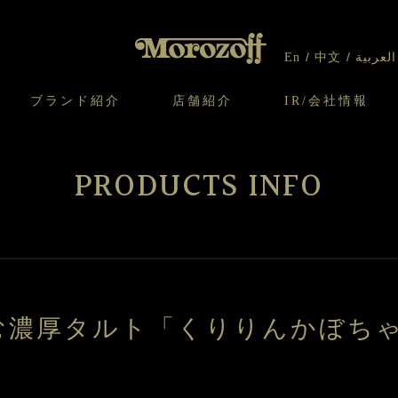
En
中文
العربية
ブランド紹介
店舗紹介
IR/会社情報
り
オンラインショップについてのお問い合わ
チーズケーキのこだわり
ガレット・ネージュ
ケーキ
わせ
IR情報
契約社員・アルバイト採用
CSR
せ
PRODUCTS INFO
わり
焼き菓子のこだわり
ガレット オ ブール
クッキー
いて
北海道スイーツ工場
モロゾフ エクラ
ー＆パイ
む濃厚タルト「くりりんかぼち