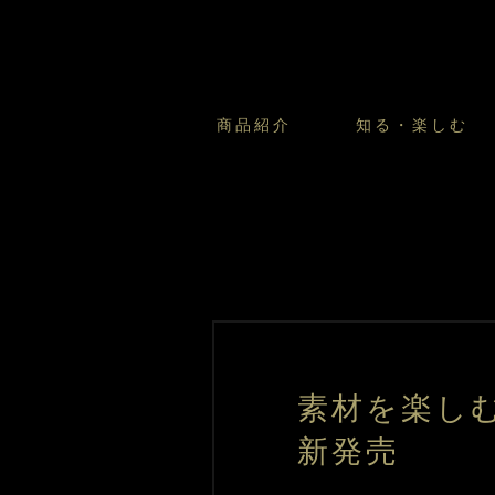
商品紹介
知る・楽しむ
カスタードプリンのこだわ
プリン・ゼリー
太陽のガレット
商品・店舗についてのお問い合
会社情報
新卒採用
フルーツオブフルーツのこだ
サマーギフトセット
キツネとレモン
お客様の声から
バレンタインとモロゾフにつ
フローズンスイーツ
カフェモロゾフ
焼き菓子マルシェ／窯だしクッキ
素材を楽し
新発売