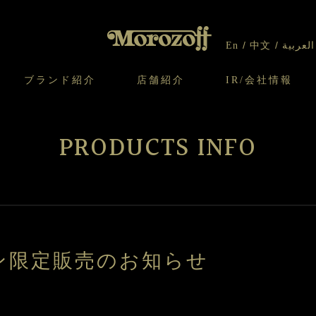
En
中文
العربية
ブランド紹介
店舗紹介
IR/会社情報
り
オンラインショップについてのお問い合わ
チーズケーキのこだわり
ガレット・ネージュ
ケーキ
わせ
IR情報
契約社員・アルバイト採用
CSR
せ
PRODUCTS INFO
わり
焼き菓子のこだわり
ガレット オ ブール
クッキー
いて
北海道スイーツ工場
モロゾフ エクラ
ー＆パイ
ン限定販売のお知らせ