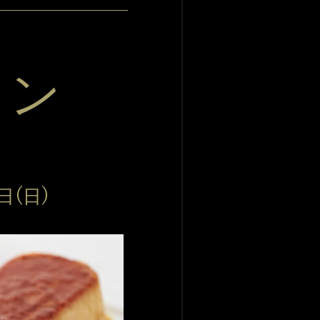
リン
5日(日)