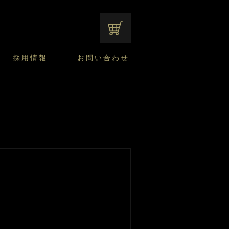
オンラインショップ
採用情報
お問い合わせ
ファンシーデザートのこだわり
サマーデザート
CUSTA
よくあるご質問
中途採用
ニュースリリース
モロゾフのご当地の焼き菓子
みみずく洋菓子店
焼き菓子
窯だしチーズケーキ
通信販売のご案内