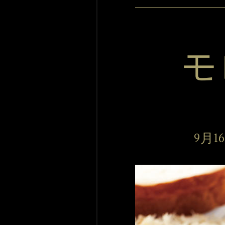
モ
 9月1