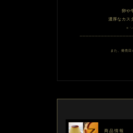
卵や
濃厚なカス
※「
また、発売日
商品情報