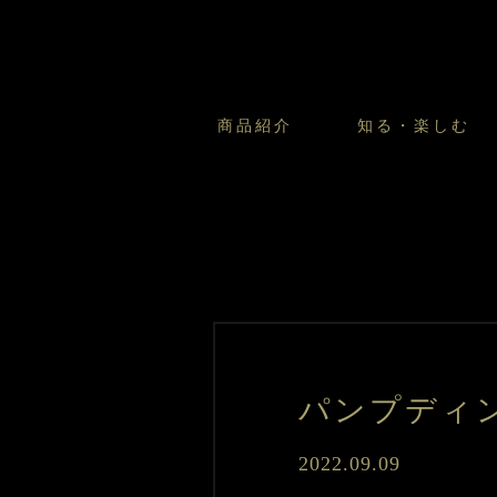
商品紹介
知る・楽しむ
カスタードプリンのこだわ
プリン・ゼリー
太陽のガレット
商品・店舗についてのお問い合
会社情報
新卒採用
フルーツオブフルーツのこだ
サマーギフトセット
キツネとレモン
お客様の声から
バレンタインとモロゾフにつ
フローズンスイーツ
カフェモロゾフ
焼き菓子マルシェ／窯だしクッキ
パンプディ
2022.09.09