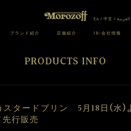
En
中文
العربية
ブランド紹介
店舗紹介
IR/会社情報
り
オンラインショップについてのお問い合わ
チーズケーキのこだわり
ガレット・ネージュ
ケーキ
わせ
IR情報
契約社員・アルバイト採用
CSR
せ
PRODUCTS INFO
わり
焼き菓子のこだわり
ガレット オ ブール
クッキー
いて
北海道スイーツ工場
モロゾフ エクラ
ー＆パイ
スタードプリン 5月18日(水
て先行販売