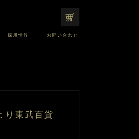
オンラインショップ
採用情報
お問い合わせ
ファンシーデザートのこだわり
サマーデザート
CUSTA
よくあるご質問
中途採用
ニュースリリース
モロゾフのご当地の焼き菓子
みみずく洋菓子店
焼き菓子
窯だしチーズケーキ
通信販売のご案内
)より東武百貨