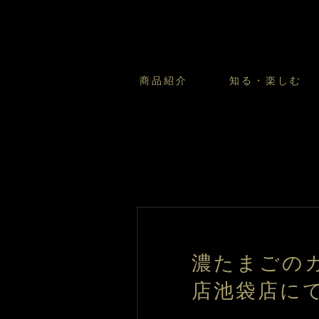
商品紹介
知る・楽しむ
カスタードプリンのこだわ
プリン・ゼリー
太陽のガレット
商品・店舗についてのお問い合
会社情報
新卒採用
フルーツオブフルーツのこだ
サマーギフトセット
キツネとレモン
お客様の声から
バレンタインとモロゾフにつ
フローズンスイーツ
カフェモロゾフ
焼き菓子マルシェ／窯だしクッキ
濃たまごのカ
店池袋店に